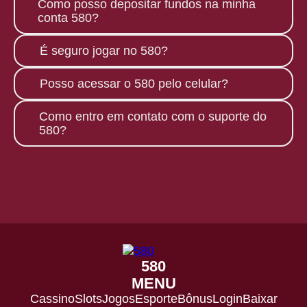
Como posso depositar fundos na minha
clássicos populares.
boas-vindas para novos jogadores.
conta 580?
Cadastre-se agora para aproveitar esta
oferta exclusiva!
Você pode depositar fundos usando os
É seguro jogar no 580?
métodos fornecidos na plataforma,
como cartão de crédito, transferência
Sim, a 580 utiliza tecnologia de ponta
Posso acessar o 580 pelo celular?
bancária e carteira digital.
para garantir a segurança dos seus
dados e transações, proporcionando
Claro! O 580 possui uma plataforma
Como entro em contato com o suporte do
um ambiente confiável.
otimizada para dispositivos móveis,
580?
permitindo que você jogue em qualquer
lugar.
O suporte do 580 está disponível 24/7.
Você pode entrar em contato através
do chat ao vivo ou pelo e-mail.
580
MENU
Cassino
Slots
Jogos
Esporte
Bônus
Login
Baixar