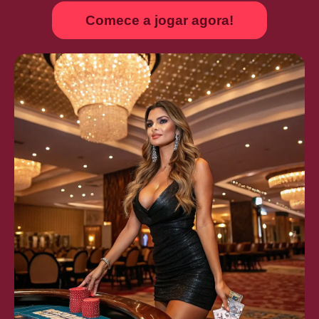
Comece a jogar agora!