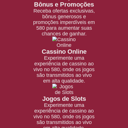
Bônus e Promoções
Receba ofertas exclusivas,
bônus generosos e
promoções imperdíveis em
580 para aumentar suas
chances de ganhar.
Cassino Online
Experimente uma
experiência de cassino ao
vivo no 580, onde os jogos
são transmitidos ao vivo
em alta qualidade.
Jogos de Slots
Experimente uma
experiência de cassino ao
vivo no 580, onde os jogos
são transmitidos ao vivo