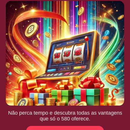
Não perca tempo e descubra todas as vantagens
que só o 580 oferece.